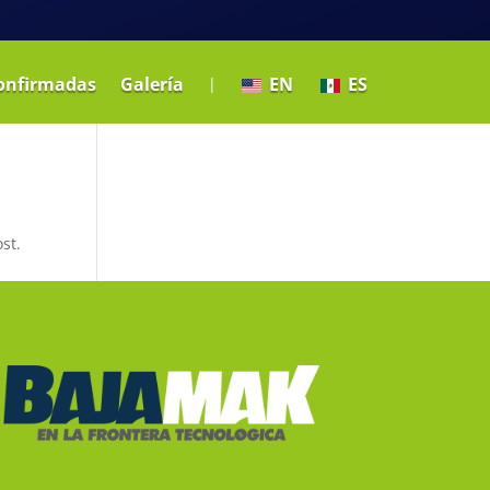
onfirmadas
Galería
EN
ES
st.