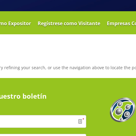
omo Expositor
Regístrese como Visitante
Empresas C
 refining your search, or use the navigation above to locate the po
uestro boletín
*