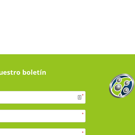
uestro boletín
*
*
*