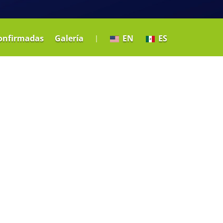
onfirmadas
Galería
EN
ES