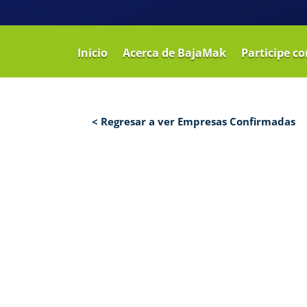
Inicio
Acerca de BajaMak
Participe c
< Regresar a ver Empresas Confirmadas